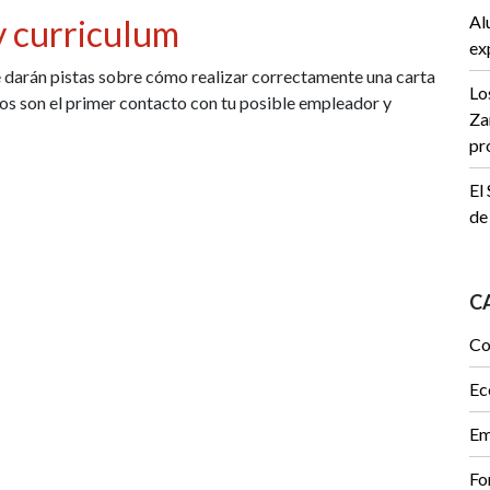
Al
y curriculum
ex
te darán pistas sobre cómo realizar correctamente una carta
Lo
os son el primer contacto con tu posible empleador y
Za
pr
El
de
C
Co
Ec
Em
Fo