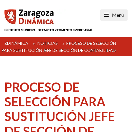
Skip
to
Menú
content
ZDINÁMICA
»
NOTICIAS
»
PROCESO DE SELECCIÓN
PARA SUSTITUCIÓN JEFE DE SECCIÓN DE CONTABILIDAD
PROCESO DE
SELECCIÓN PARA
SUSTITUCIÓN JEFE
DE SECCIÓN DE