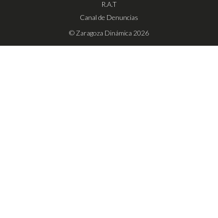
R.A.T
Canal de Denuncias
© Zaragoza Dinámica 2026