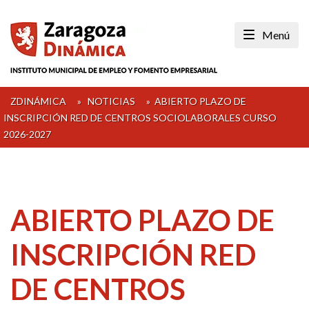
Skip
to
Menú
content
ZDINÁMICA
»
NOTICIAS
»
ABIERTO PLAZO DE
INSCRIPCIÓN RED DE CENTROS SOCIOLABORALES CURSO
2026-2027
ABIERTO PLAZO DE
INSCRIPCIÓN RED
DE CENTROS