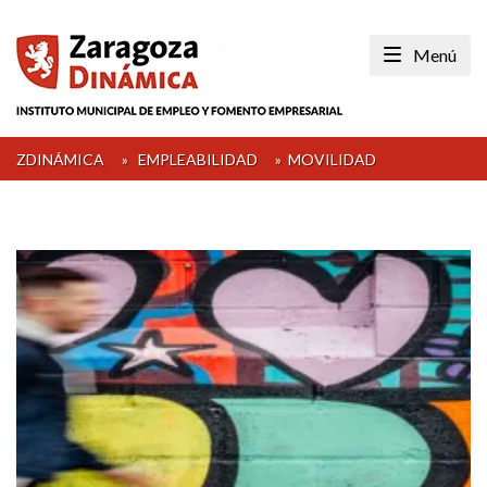
Skip
to
Menú
content
ZDINÁMICA
»
EMPLEABILIDAD
»
MOVILIDAD