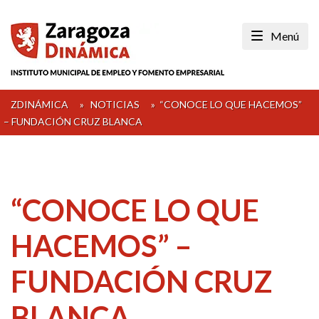
Skip
to
Menú
content
ZDINÁMICA
»
NOTICIAS
»
“CONOCE LO QUE HACEMOS”
– FUNDACIÓN CRUZ BLANCA
“CONOCE LO QUE
HACEMOS” –
FUNDACIÓN CRUZ
BLANCA