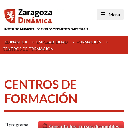
Skip
to
Menú
content
ZDINÁMICA
»
EMPLEABILIDAD
»
FORMACIÓN
»
CENTROS DE FORMACIÓN
CENTROS DE
FORMACIÓN
El programa