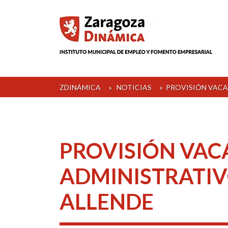
Skip
to
content
ZDINÁMICA
»
NOTICIAS
»
PROVISIÓN VACA
PROVISIÓN VAC
ADMINISTRATIV
ALLENDE