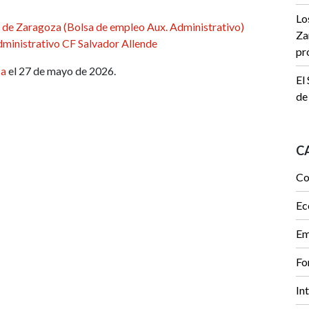
Lo
 de Zaragoza (Bolsa de empleo Aux. Administrativo)
Za
dministrativo CF Salvador Allende
pr
ca
el 27 de mayo de 2026.
El
de
C
Co
Ec
Em
Fo
In