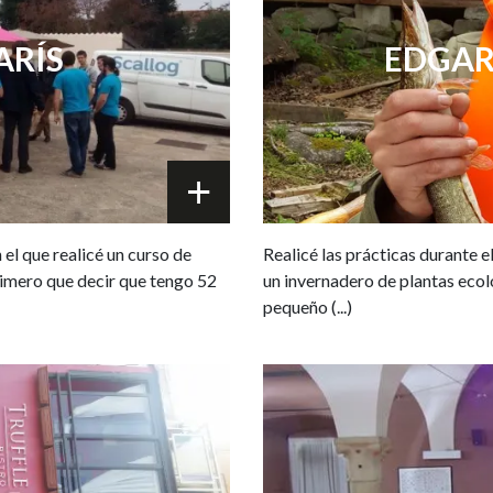
ARÍS
EDGAR
el que realicé un curso de
Realicé las prácticas durante e
imero que decir que tengo 52
un invernadero de plantas eco
pequeño (...)