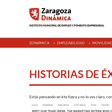
Skip
to
content
ZDINÁMICA
»
EMPLEABILIDAD
»
MOVILIDA
HISTORIAS DE É
Estás pensando en irte fuera y no lo ves claro, co