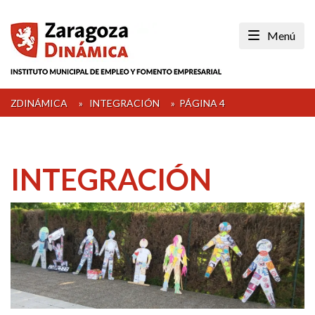
Skip
to
Menú
content
ZDINÁMICA
»
INTEGRACIÓN
»
PÁGINA 4
INTEGRACIÓN