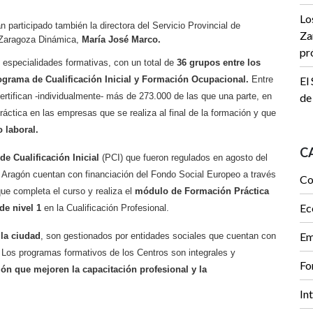
Lo
n participado también la directora del Servicio Provincial de
Za
e Zaragoza Dinámica,
María José Marco.
pr
 especialidades formativas, con un total de
36 grupos entre los
ograma de Cualificación Inicial y Formación Ocupacional.
Entre
El
ertifican -individualmente- más de 273.000 de las que una parte, en
de
ctica en las empresas que se realiza al final de la formación y que
 laboral.
C
e Cualificación Inicial
(PCI) que fueron regulados en agosto del
Aragón cuentan con financiación del Fondo Social Europeo a través
Co
ue completa el curso y realiza el
módulo de Formación Práctica
Ec
de nivel 1
en la Cualificación Profesional.
Em
 la ciudad
, son gestionados por entidades sociales que cuentan con
. Los programas formativos de los Centros son integrales y
Fo
ión que mejoren la capacitación profesional y la
In