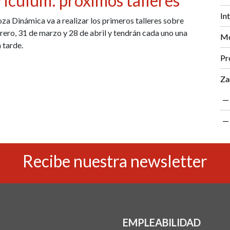
iculum: próximos talleres
In
a Dinámica va a realizar los primeros talleres sobre
brero, 31 de marzo y 28 de abril y tendrán cada uno una
Mo
a tarde.
Pr
Za
Recibe nuestra newsletter
EMPLEABILIDAD