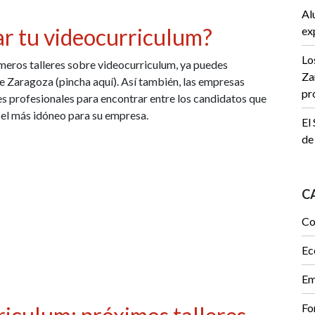
Al
r tu videocurriculum?
ex
Lo
imeros talleres sobre videocurriculum, ya puedes
Za
e Zaragoza (pincha aquí). Así también, las empresas
pr
les profesionales para encontrar entre los candidatos que
, el más idóneo para su empresa.
El
de
C
Co
Ec
Em
Fo