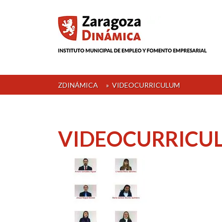
Skip
to
content
ZDINÁMICA
»
VIDEOCURRICULUM
VIDEOCURRICU