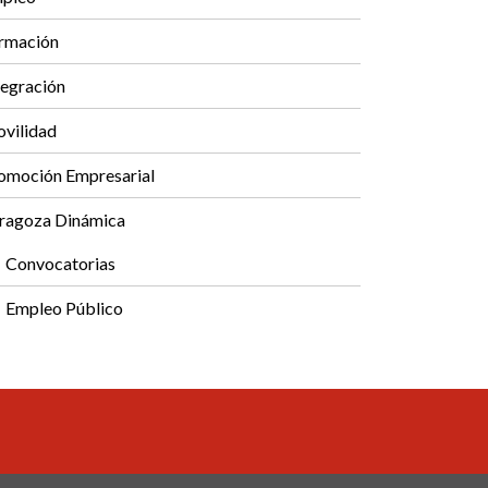
rmación
tegración
vilidad
omoción Empresarial
ragoza Dinámica
Convocatorias
Empleo Público