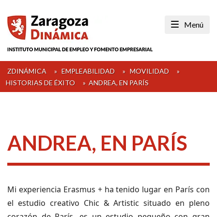
Skip
to
Menú
content
ZDINÁMICA
»
EMPLEABILIDAD
»
MOVILIDAD
»
HISTORIAS DE ÉXITO
»
ANDREA, EN PARÍS
ANDREA, EN PARÍS
M
i experiencia Erasmus + ha tenido lugar en París
con
el estudio creativo Chic & Artistic situado en pleno
corazón de París ,
e
s un estudio pequeño con gran