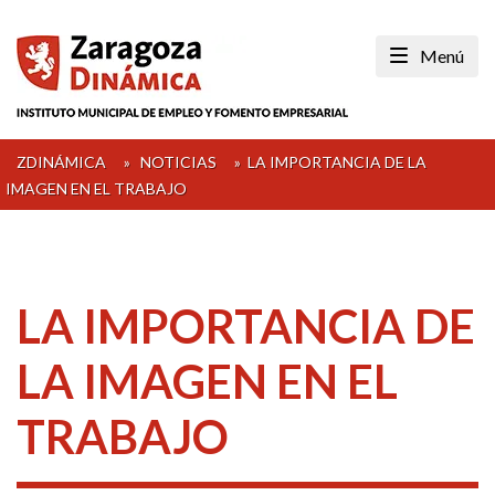
Skip
to
Menú
content
ZDINÁMICA
»
NOTICIAS
»
LA IMPORTANCIA DE LA
IMAGEN EN EL TRABAJO
LA IMPORTANCIA DE
LA IMAGEN EN EL
TRABAJO