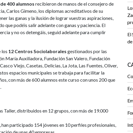
 de
400 alumnos
recibieron de manos de el consejero de
Lo
a, Carlos Gimeno, los diplomas acreditativos de su
Za
er las ganas y la ilusión de lograr vuestras aspiraciones,
pr
 que podéis salir adelante con ganas y paciencia. El
ercia y no os detengáis, seguid adelante para cumplir
El
de
e los
12 Centros Sociolaborales
gestionados por las
ón María Auxiliadora, Fundación San Valero, Fundación
C
Casco Viejo, Casetas, Delicias, La Jota, Las Fuentes, Oliver,
stos espacios municipales se trabaja para facilitar la
Co
 años, con más de 600 alumnos este curso con unos 200 que
.
Ec
Em
s Taller, distribuidos en 12 grupos, con más de 19.000
Fo
han participado 154 jóvenes en 10 perfiles profesionales,
In
ración de unas 40 empresas.