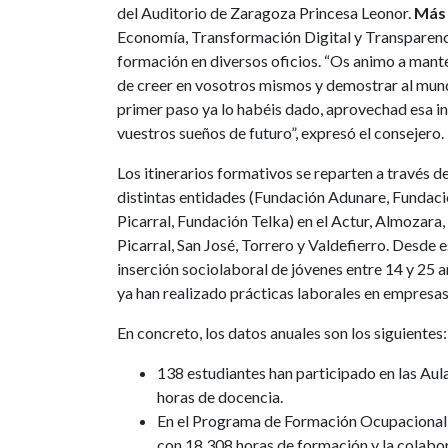
del Auditorio de Zaragoza Princesa Leonor.
Más
Economía, Transformación Digital y Transparenci
formación en diversos oficios. “Os animo a manten
de creer en vosotros mismos y demostrar al mundo
primer paso ya lo habéis dado, aprovechad esa in
vuestros sueños de futuro”, expresó el consejero.
Los itinerarios formativos se reparten a través d
distintas entidades (Fundación Adunare, Fundaci
Picarral, Fundación Telka) en el Actur, Almozara, 
Picarral, San José, Torrero y Valdefierro. Desde e
inserción sociolaboral de jóvenes entre 14 y 25
ya han realizado prácticas laborales en empresas
En concreto, los datos anuales son los siguientes:
138 estudiantes han participado en las Aula
horas de docencia.
En el Programa de Formación Ocupacional, 
con 18.308 horas de formación y la colabo