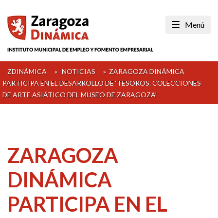
Skip
to
Menú
content
ZDINÁMICA
»
NOTICIAS
»
ZARAGOZA DINÁMICA
PARTICIPA EN EL DESARROLLO DE ‘TESOROS. COLECCIONES
DE ARTE ASIÁTICO DEL MUSEO DE ZARAGOZA’
ZARAGOZA
DINÁMICA
PARTICIPA EN EL