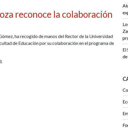
Al
oza reconoce la colaboración
ex
Lo
Za
Gómez, ha recogido de manos del Rector de la Universidad
pr
cultad de Educación por su colaboración en el programa de
El
de
3.
C
Co
Ec
Em
Fo