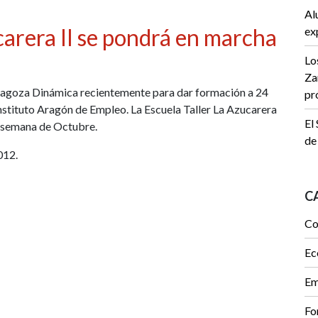
Al
carera II se pondrá en marcha
ex
Lo
Za
aragoza Dinámica recientemente para dar formación a 24
pr
stituto Aragón de Empleo. La Escuela Taller La Azucarera
El
ma semana de Octubre.
de
012.
C
Co
Ec
Em
Fo