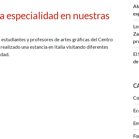
Al
a especialidad en nuestras
ex
Lo
Za
estudiantes y profesores de artes gráficas del Centro
pr
ealizado una estancia en Italia visitando diferentes
El
idad.
de
C
Co
Ec
Em
Fo