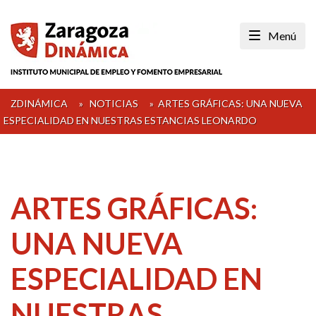
Skip
to
Menú
content
ZDINÁMICA
»
NOTICIAS
»
ARTES GRÁFICAS: UNA NUEVA
ESPECIALIDAD EN NUESTRAS ESTANCIAS LEONARDO
ARTES GRÁFICAS:
UNA NUEVA
ESPECIALIDAD EN
NUESTRAS