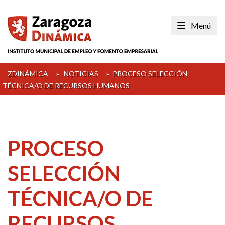
Skip
to
Menú
content
ZDINÁMICA
»
NOTICIAS
»
PROCESO SELECCIÓN
TÉCNICA/O DE RECURSOS HUMANOS
PROCESO
SELECCIÓN
TÉCNICA/O DE
RECURSOS