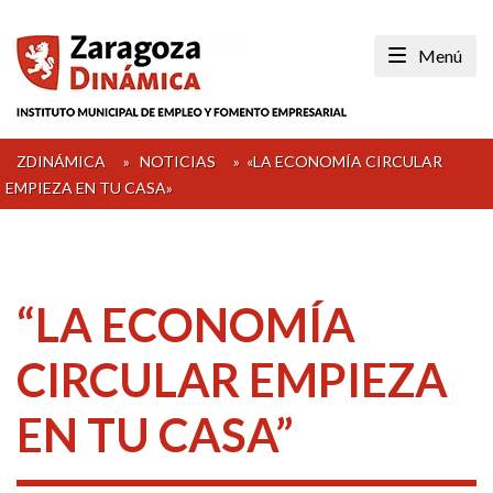
Skip
to
Menú
content
ZDINÁMICA
»
NOTICIAS
»
«LA ECONOMÍA CIRCULAR
EMPIEZA EN TU CASA»
“LA ECONOMÍA
CIRCULAR EMPIEZA
EN TU CASA”