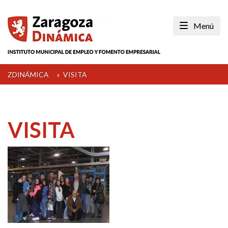
Skip
to
Menú
content
ZDINÁMICA
»
VISITA
VISITA