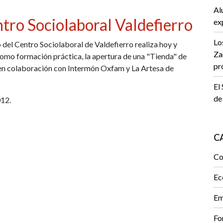
Al
ntro Sociolaboral Valdefierro
ex
Lo
el Centro Sociolaboral de Valdefierro realiza hoy y
Za
como formación práctica, la apertura de una "Tienda" de
pr
 en colaboración con Intermón Oxfam y La Artesa de
El
de
012.
C
Co
Ec
Em
Fo