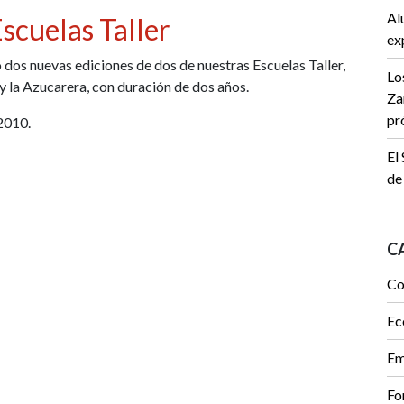
Al
scuelas Taller
ex
dos nuevas ediciones de dos de nuestras Escuelas Taller,
Lo
 y la Azucarera, con duración de dos años.
Za
pr
2010.
El
de
C
Co
Ec
Em
Fo