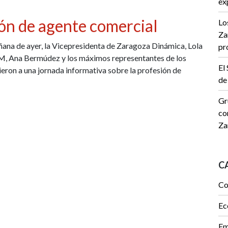
ex
ión de agente comercial
Lo
Za
ana de ayer, la Vicepresidenta de Zaragoza Dinámica, Lola
pr
EM, Ana Bermúdez y los máximos representantes de los
El
eron a una jornada informativa sobre la profesión de
de
Gr
co
Za
C
Co
Ec
Em