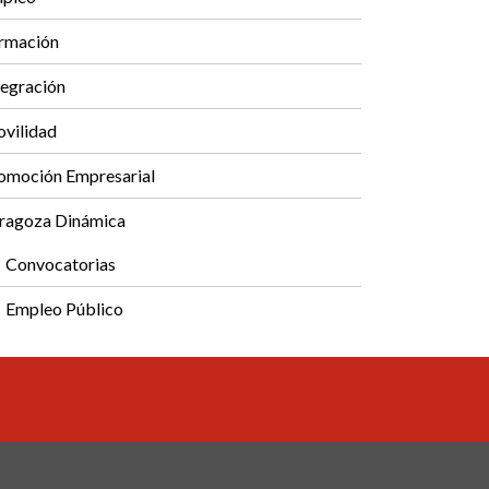
rmación
tegración
vilidad
omoción Empresarial
ragoza Dinámica
Convocatorias
Empleo Público