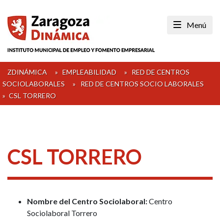
Skip
to
Menú
content
ZDINÁMICA
»
EMPLEABILIDAD
»
RED DE CENTROS
SOCIOLABORALES
»
RED DE CENTROS SOCIO LABORALES
»
CSL TORRERO
CSL TORRERO
Nombre del Centro Sociolaboral:
Centro
Sociolaboral Torrero