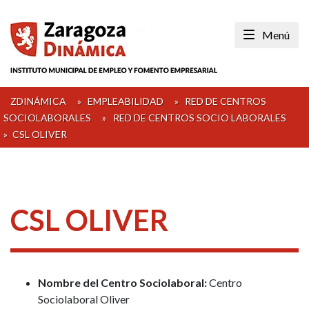
Skip
to
Menú
content
ZDINÁMICA
»
EMPLEABILIDAD
»
RED DE CENTROS
SOCIOLABORALES
»
RED DE CENTROS SOCIO LABORALES
»
CSL OLIVER
CSL OLIVER
Nombre del Centro Sociolaboral:
Centro
Sociolaboral Oliver