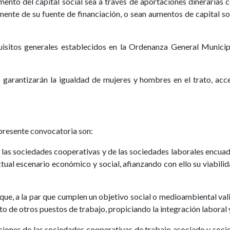
ento del capital social sea a través de aportaciones dinerarias 
mente de su fuente de financiación, o sean aumentos de capital so
quisitos generales establecidos en la Ordenanza General Municip
 garantizarán la igualdad de mujeres y hombres en el trato, acc
 presente convocatoria son:
de las sociedades cooperativas y de las sociedades laborales encua
ctual escenario económico y social, afianzando con ello su viabili
que, a la par que cumplen un objetivo social o medioambiental va
o de otros puestos de trabajo, propiciando la integración laboral 
iones de las sociedades cooperativas de trabajo asociado y soci