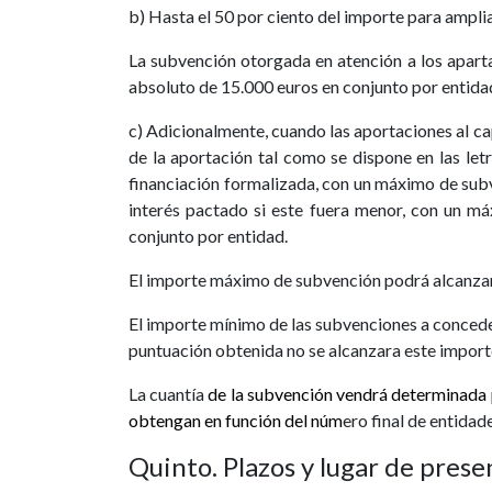
b) Hasta el 50 por ciento del importe para amplia
La subvención otorgada en atención a los apart
absoluto de 15.000 euros en conjunto por entida
c) Adicionalmente, cuando las aportaciones al ca
de la aportación tal como se dispone en las le
financiación formalizada, con un máximo de subv
interés pactado si este fuera menor, con un m
conjunto por entidad.
El importe máximo de subvención podrá alcanzar, 
El importe mínimo de las subvenciones a conceder 
puntuación obtenida no se alcanzara este import
La cuantía
de la subvención vendrá determinada po
obtengan en función del núm
ero final de entidad
Quinto. Plazos y lugar de prese