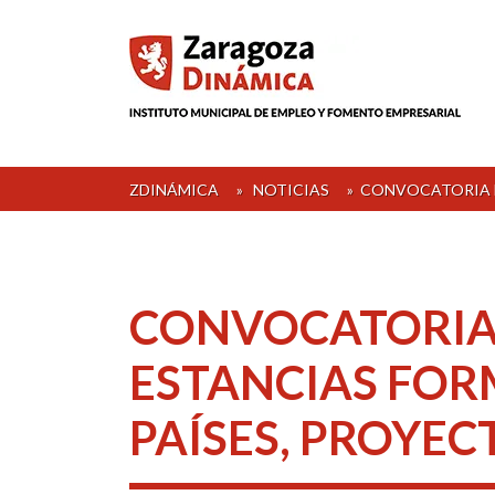
Skip
to
content
ZDINÁMICA
»
NOTICIAS
»
CONVOCATORIA D
CONVOCATORIA
ESTANCIAS FOR
PAÍSES, PROYE