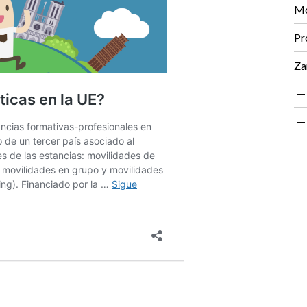
Mo
Pr
Za