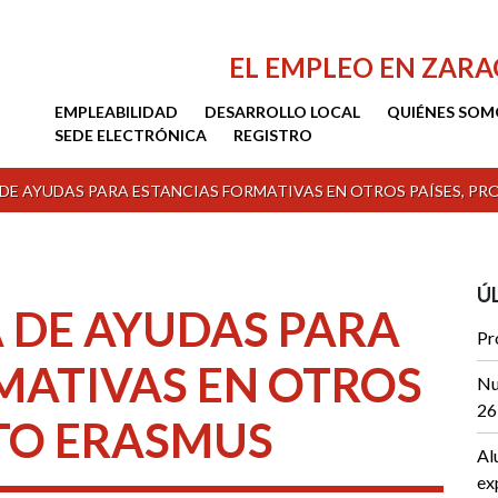
EL EMPLEO EN ZAR
EMPLEABILIDAD
DESARROLLO LOCAL
QUIÉNES SOM
SEDE ELECTRÓNICA
REGISTRO
E AYUDAS PARA ESTANCIAS FORMATIVAS EN OTROS PAÍSES, P
Ú
 DE AYUDAS PARA
Pr
MATIVAS EN OTROS
Nu
26
CTO ERASMUS
Al
ex