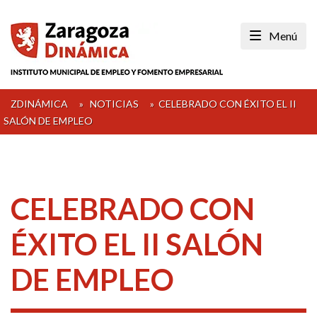
Skip
to
Menú
content
ZDINÁMICA
»
NOTICIAS
»
CELEBRADO CON ÉXITO EL II
SALÓN DE EMPLEO
CELEBRADO CON
ÉXITO EL II SALÓN
DE EMPLEO