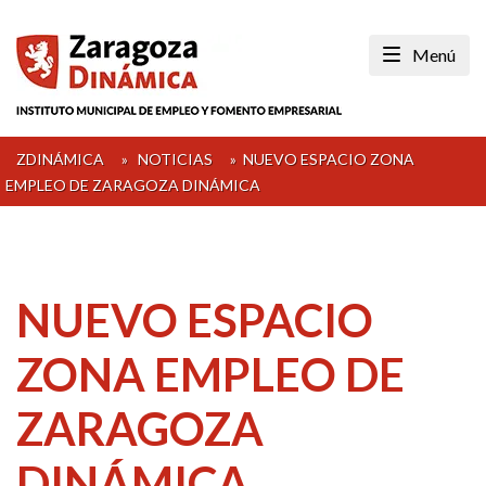
Skip
to
Menú
content
ZDINÁMICA
»
NOTICIAS
»
NUEVO ESPACIO ZONA
EMPLEO DE ZARAGOZA DINÁMICA
NUEVO ESPACIO
ZONA EMPLEO DE
ZARAGOZA
DINÁMICA