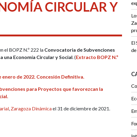
NOMÍA CIRCULAR Y
ex
Lo
Za
pr
El
en el BOPZ N.º 222 la
Convocatoria de Subvenciones
de
a una Economía Circular y Social
. (
Extracto BOPZ N.º
C
 enero de 2022. Concesión Definitiva.
Co
bvenciones para Proyectos que favorezcan la
ial.
Ec
rial
,
Zaragoza Dinámica
el 31 de diciembre de 2021.
Em
Fo
In