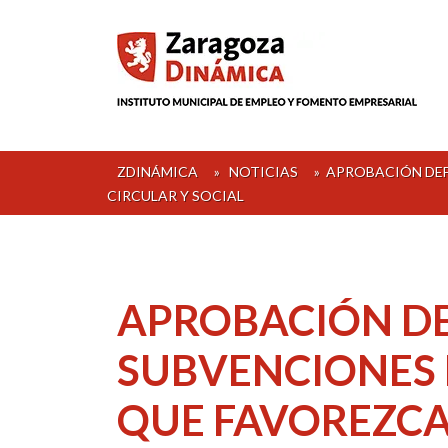
Skip
to
content
ZDINÁMICA
»
NOTICIAS
»
APROBACIÓN DEF
CIRCULAR Y SOCIAL
APROBACIÓN DEF
SUBVENCIONES 
QUE FAVOREZCA