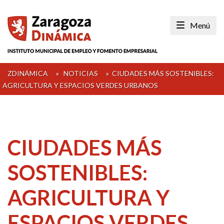
Skip
to
Menú
content
ZDINÁMICA
»
NOTICIAS
»
CIUDADES MÁS SOSTENIBLES:
AGRICULTURA Y ESPACIOS VERDES URBANOS
CIUDADES MÁS
SOSTENIBLES:
AGRICULTURA Y
ESPACIOS VERDES