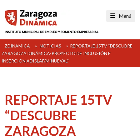
Skip
to
Menú
content
ZDINÁMICA
»
NOTICIAS
»
REPORTAJE 15TV “DESCUBRE
ZARAGOZA DINÁMICA-PROYECTO DE INCLUSIÓN E
INSERCIÓN ADISLAF/MINUEVAL”
REPORTAJE 15TV
“DESCUBRE
ZARAGOZA