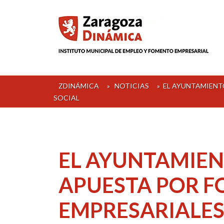
Skip
to
content
ZDINÁMICA
»
NOTICIAS
»
EL AYUNTAMIENT
SOCIAL
EL AYUNTAMIEN
APUESTA POR F
EMPRESARIALES