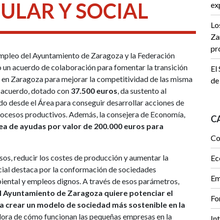
ULAR Y SOCIAL
ex
Lo
Za
pr
mpleo del Ayuntamiento de Zaragoza y la Federación
un acuerdo de colaboración para fomentar la transición
El
s en Zaragoza para mejorar la competitividad de las misma
de
l acuerdo, dotado con
37.500 euros
, da sustento al
o desde el Área para conseguir desarrollar acciones de
procesos productivos. Además, la consejera de Economía,
C
ea de ayudas por valor de 200.000 euros para
Co
sos, reducir los costes de producción y aumentar la
Ec
cial destaca por la conformación de sociedades
Em
iental y empleos dignos. A través de esos parámetros,
l Ayuntamiento de Zaragoza quiere potenciar el
Fo
r a crear un modelo de sociedad más sostenible en la
dora de cómo funcionan las pequeñas empresas en la
In