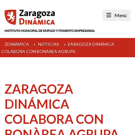
Skip
to
Menú
content
ZDINÁMICA
»
NOTICIAS
»
ZARAGOZA DINÁMICA
COLABORA CON BONÀREA AGRUPA
ZARAGOZA
DINÁMICA
COLABORA CON
BONÀREA AGRUPA