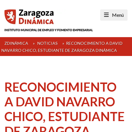
Skip
to
Menú
content
ZDINÁMICA
»
NOTICIAS
»
RECONOCIMIENTO A DAVID
NAVARRO CHICO, ESTUDIANTE DE ZARAGOZA DINÁMICA
RECONOCIMIENTO
A DAVID NAVARRO
CHICO, ESTUDIANTE
DE ZARAGOZA