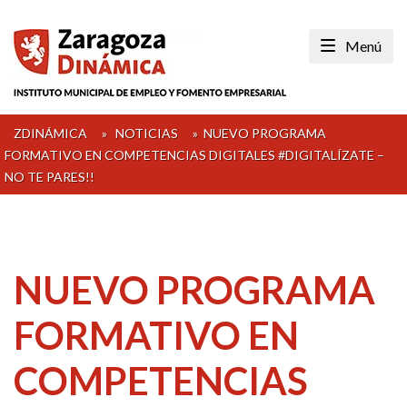
Skip
to
Menú
content
ZDINÁMICA
»
NOTICIAS
»
NUEVO PROGRAMA
FORMATIVO EN COMPETENCIAS DIGITALES #DIGITALÍZATE –
NO TE PARES!!
NUEVO PROGRAMA
FORMATIVO EN
COMPETENCIAS