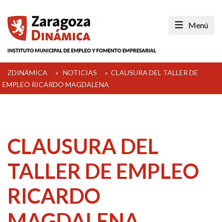
Skip
to
Menú
content
ZDINÁMICA
»
NOTICIAS
»
CLAUSURA DEL TALLER DE
EMPLEO RICARDO MAGDALENA
CLAUSURA DEL
TALLER DE EMPLEO
RICARDO
MAGDALENA