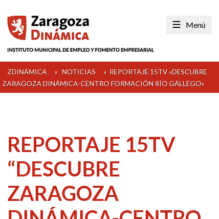
Skip
to
Menú
content
ZDINÁMICA
»
NOTICIAS
»
REPORTAJE 15TV «DESCUBRE
ZARAGOZA DINÁMICA-CENTRO FORMACIÓN RÍO GÁLLEGO»
REPORTAJE 15TV
“DESCUBRE
ZARAGOZA
DINÁMICA-CENTRO