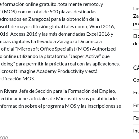
 formación online gratuito, totalmente remoto, y
Lo
t” (MOS) con un total de 500 plazas destinadas
Za
dronados en Zaragoza) para la obtención de la
pr
rosoft de mayor difusión global tales como; Word 2016,
016, Access 2016 y las más demandadas Excel 2016 y
El
ncias digitales ha llevado a Zaragoza Dinámica a
de
o oficial “Microsoft Office Specialist (MOS) Authorized
o online utilizando la plataforma “Jasper Active” que
doing” para permitir la práctica real con las aplicaciones.
C
 Microsoft Imagine Academy Productivity y está
ertificación MOS.
Co
n Rivera, Jefe de Sección para la Formación del Empleo,
Ec
certificaciones oficiales de Microsoft y sus posibilidades
Em
 información sobre el programa MOS y las inscripciones se
Fo
In
2020.