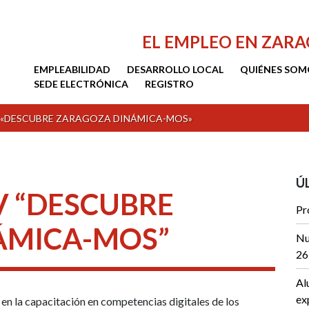
EL EMPLEO EN ZAR
EMPLEABILIDAD
DESARROLLO LOCAL
QUIÉNES SOM
SEDE ELECTRÓNICA
REGISTRO
 «DESCUBRE ZARAGOZA DINÁMICA-MOS»
Ú
V “DESCUBRE
Pr
ÁMICA-MOS”
Nu
26
Al
ex
n la capacitación en competencias digitales de los