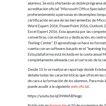
alumnos. Se está ofertando un doble programa de
acreditación oficial “Microsoft Office Specialis
preferentemente a personas en desempleo (empa
certificación en una de las herramientas de Mic
Word Expert 2016, PowerPoint 2016, Outlook 2
Excel Expert 2016. Esta apuesta por las compete
convertirse, con esfuerzo y dedicación, en centr
Testing Center”. El aprendizaje se hace en format
cuenta con un software basado en el “learning by 
Esta plataforma está incluida en la cuota anual
completamente alineada con el currículo de la c
Desde 15 tv se realiza un reportaje donde Esteba
detalla todas las características que ofrecen las 
de cara a la formación de los alumnos. Para más
puede acudir a la siguiente
web oficial
.
https://youtu.be/qDNWeSBNqgc
Publicado en
Formación
el 10 de noviembre de 