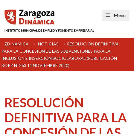
Skip
to
Menú
content
ZDINÁMICA
»
NOTICIAS
»
RESOLUCIÓN DEFINITIVA
PARA LA CONCESIÓN DE LAS SUBVENCIONES PARA LA
INCLUSIÓN E INSERCIÓN SOCIOLABORAL (PUBLICACIÓN
BOPZ Nº 263 14 NOVIEMBRE 2020)
RESOLUCIÓN
DEFINITIVA PARA LA
CONCESIÓN DE LAS