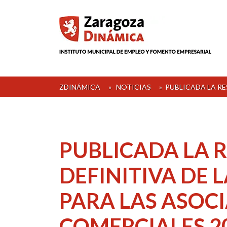
Skip
to
content
ZDINÁMICA
»
NOTICIAS
»
PUBLICADA LA RE
PUBLICADA LA 
DEFINITIVA DE 
PARA LAS ASOC
COMERCIALES 2