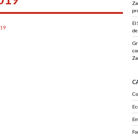
Za
pr
El
019
de
Gr
co
Za
C
Co
Ec
Em
Fo