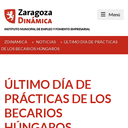
Skip
to
Menú
content
ZDINÁMICA
»
NOTICIAS
»
ÚLTIMO DÍA DE PRÁCTICAS
DE LOS BECARIOS HÚNGAROS
ÚLTIMO DÍA DE
PRÁCTICAS DE LOS
BECARIOS
HÚNGAROS