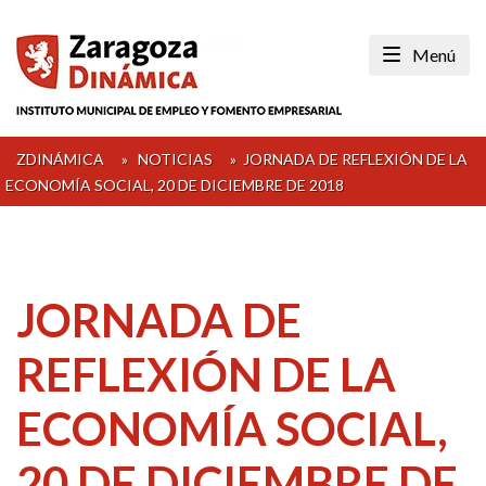
Skip
to
Menú
content
ZDINÁMICA
»
NOTICIAS
»
JORNADA DE REFLEXIÓN DE LA
ECONOMÍA SOCIAL, 20 DE DICIEMBRE DE 2018
JORNADA DE
REFLEXIÓN DE LA
ECONOMÍA SOCIAL,
20 DE DICIEMBRE DE