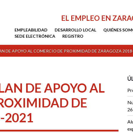
EL EMPLEO EN ZAR
EMPLEABILIDAD
DESARROLLO LOCAL
QUIÉNES SOM
SEDE ELECTRÓNICA
REGISTRO
AN DE APOYO AL COMERCIO DE PROXIMIDAD DE ZARAGOZA 2018
Ú
LAN DE APOYO AL
Pr
ROXIMIDAD DE
Nu
26
-2021
Al
ex