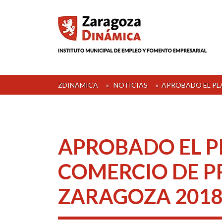
Skip
to
content
ZDINÁMICA
»
NOTICIAS
»
APROBADO EL PL
APROBADO EL P
COMERCIO DE P
ZARAGOZA 2018