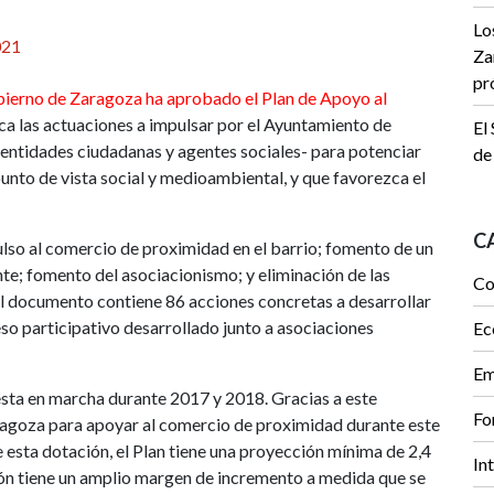
Lo
021
Za
pr
ierno de Zaragoza ha aprobado el Plan de Apoyo al
fica las actuaciones a impulsar por el Ayuntamiento de
El
entidades ciudadanas y agentes sociales- para potenciar
de
nto de vista social y medioambiental, y que favorezca el
C
ulso al comercio de proximidad en el barrio; fomento de un
e; fomento del asociacionismo; y eliminación de las
Co
, el documento contiene
86 acciones concretas
a desarrollar
so participativo desarrollado junto a asociaciones
Ec
Em
esta en marcha durante 2017 y 2018. Gracias a este
Fo
ragoza para apoyar al comercio de proximidad durante este
esta dotación, el Plan tiene una proyección mínima de 2,4
In
sión tiene un amplio margen de incremento a medida que se