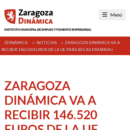
Skip
to
Menú
content
ZDINÁMICA
»
NOTICIAS
»
ZARAGOZA DINÁMICA VA A
RECIBIR 146.520 EUROS DE LA UE PARA BECAS ERASMUS+
ZARAGOZA
DINÁMICA VA A
RECIBIR 146.520
EUROS DE LA UE