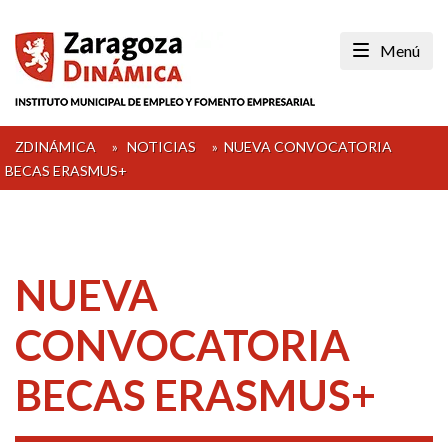
Skip
to
Menú
content
ZDINÁMICA
»
NOTICIAS
»
NUEVA CONVOCATORIA
BECAS ERASMUS+
NUEVA
CONVOCATORIA
BECAS ERASMUS+