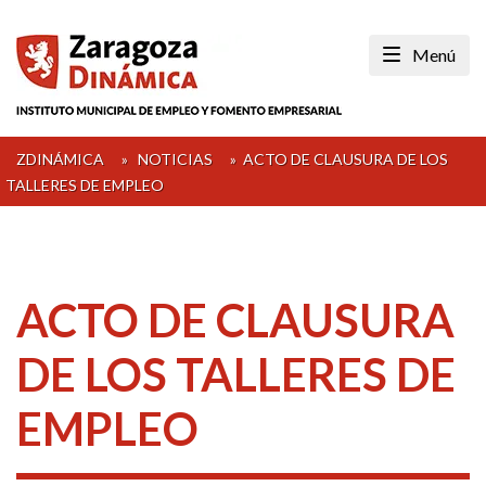
Skip
to
Menú
content
ZDINÁMICA
»
NOTICIAS
»
ACTO DE CLAUSURA DE LOS
TALLERES DE EMPLEO
ACTO DE CLAUSURA
DE LOS TALLERES DE
EMPLEO